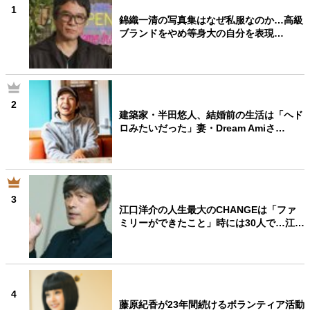
1
錦織一清の写真集はなぜ私服なのか…高級
ブランドをやめ等身大の自分を表現…
2
建築家・半田悠人、結婚前の生活は「ヘド
ロみたいだった」妻・Dream Amiさ…
3
江口洋介の人生最大のCHANGEは「ファ
ミリーができたこと」時には30人で…江…
4
藤原紀香が23年間続けるボランティア活動