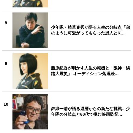
8
少年隊・植草克秀が語る人生の分岐点「弟
のように可愛がってもらった恩人とK…
9
藤原紀香が明かす人生の転機と「阪神・淡
路大震災」 オーディション落選続…
10
錦織一清が語る還暦からの新たな挑戦…少
年隊の分岐点と60代で挑む映画監督…