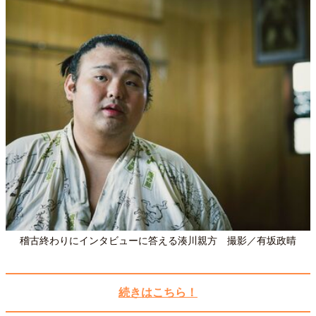
40代からの景色
50代のリアル
美しさの哲学
パートナーとの歩み方
親になるということ
病が教えてくれたこと
移住という選択
熱狂できるもの
一生モノの愛用品
私を彩るエッセンス
60代のネクストステージ
70代のグランドデザイン
社会・カルチャー・マネー
地域とつながる/お金との付き合い方
稽古終わりにインタビューに答える湊川親方 撮影／有坂政晴
続きはこちら！