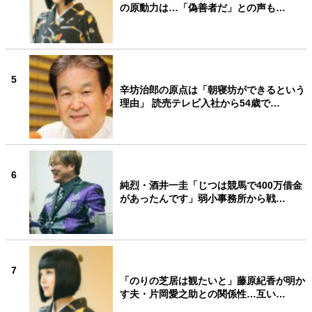
の原動力は…「偽善者だ」との声も…
5
辛坊治郎の原点は「朝寝坊ができるという
理由」 読売テレビ入社から54歳で…
6
純烈・酒井一圭「じつは競馬で400万借金
があったんです」弱小事務所から戦…
7
「のりの芝居は観たいと」藤原紀香が明か
す夫・片岡愛之助との関係性…互い…