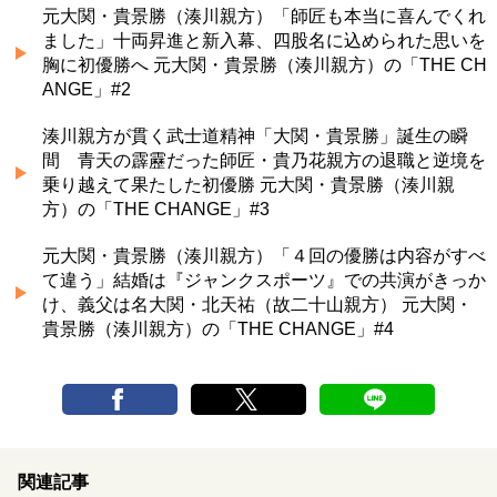
元大関・貴景勝（湊川親方）「師匠も本当に喜んでくれ
ました」十両昇進と新入幕、四股名に込められた思いを
胸に初優勝へ 元大関・貴景勝（湊川親方）の「THE CH
ANGE」#2
湊川親方が貫く武士道精神「大関・貴景勝」誕生の瞬
間 青天の霹靂だった師匠・貴乃花親方の退職と逆境を
乗り越えて果たした初優勝 元大関・貴景勝（湊川親
方）の「THE CHANGE」#3
元大関・貴景勝（湊川親方）「４回の優勝は内容がすべ
て違う」結婚は『ジャンクスポーツ』での共演がきっか
け、義父は名大関・北天祐（故二十山親方） 元大関・
貴景勝（湊川親方）の「THE CHANGE」#4
関連記事