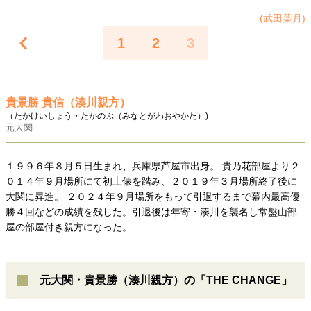
(武田葉月)
1
2
3
貴景勝 貴信（湊川親方）
（たかけいしょう・たかのぶ（みなとがわおやかた）)
元大関
１９９６年８月５日生まれ、兵庫県芦屋市出身。 貴乃花部屋より２
０１４年９月場所にて初土俵を踏み、２０１９年３月場所終了後に
大関に昇進。 ２０２４年９月場所をもって引退するまで幕内最高優
勝４回などの成績を残した。引退後は年寄・湊川を襲名し常盤山部
屋の部屋付き親方になった。
元大関・貴景勝（湊川親方）の「THE CHANGE」