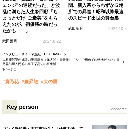
ェンジ”の連続だった」と波
間、新入幕からわずか５場
乱に満ちた人生を回顧「ち
所での昇進！昭和以降最速
ょっとだけ“ご褒美”をもら
のスピード出世の舞台裏
えたのが、初優勝の時だっ
武田葉月
2024.10.8
たかも……」
武田葉月
2024.8.22
インタビューサイト 双葉社 THE CHANGE
大相撲解説が好評の湊川親方（元大関・貴景勝）「人生で初めての転機だった」貴
乃花部屋入門前の埼玉栄高での寮生活
3ページ目
#貴乃花
#豊昇龍
#大の里
Key person
Sponsored
ゴンドラ代表・古江恵治さん「仕事を通して