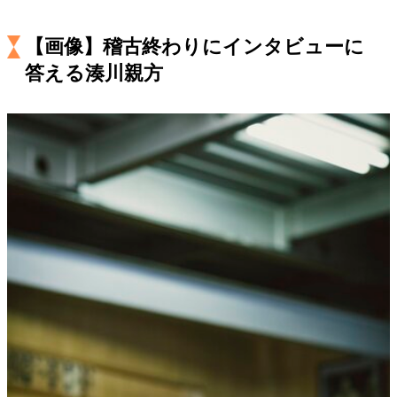
キャリア・働き方
セカンドキャリアの描き方
独立という決断
【画像】稽古終わりにインタビューに
大人の学び直し
ファーストキャリアを拓く
答える湊川親方
夢を掴む選択
経営・ビジネス
リーダーの流儀
変革の原動力
次世代へのバトン
トップが描く未来
マインドセット
重圧との向き合い方
一流のルーティン
20代の現在地
忘れられない言葉
10代・20代の土台
ライフスタイル・生き方