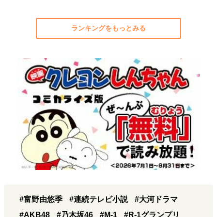
ランキングをもっとみる
#富野由悠季
#連続テレビ小説
#大河ドラマ
#AKB48
#乃木坂46
#M-1
#R-1グランプリ