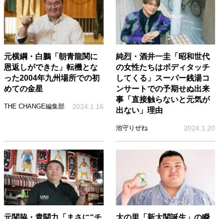
元横綱・白鵬「朝青龍関に
純烈・酒井一圭「昭和世代
恩返しができた」転機とな
の女性たちはボディタッチ
った2004年九州場所での初
してくる」スーパー銭湯コ
めての金星
ンサートでの予期せぬ出来
事「直接触らないと元気が
THE CHANGE編集部
2024.1.16
出ない」理由
池守りぜね
2024.1.20
元関脇・貴闘力「まさに“チ
大の里「新大関誕生」の瞬