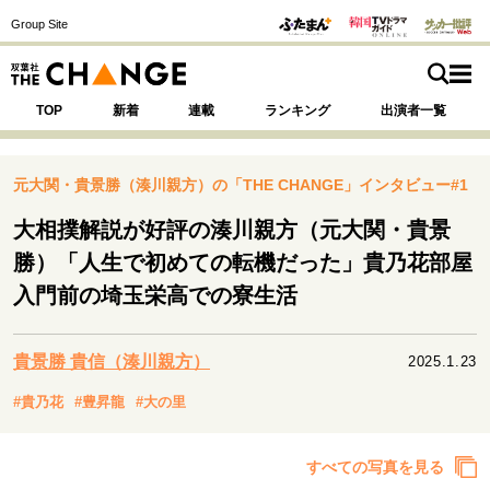
Group Site
TOP
新着
連載
ランキング
出演者一覧
元大関・貴景勝（湊川親方）の「THE CHANGE」インタビュー#1
大相撲解説が好評の湊川親方（元大関・貴景
注目の記事テーマで探す
SPECIAL
勝）「人生で初めての転機だった」貴乃花部屋
入門前の埼玉栄高での寮生活
サイトの核・哲学
運命を変えた出会い
決断の裏側
挫折からの再起
貴景勝 貴信（湊川親方）
2025.1.23
未知への挑戦
プロフェッショナルの矜持
#貴乃花
#豊昇龍
#大の里
表現者の葛藤
人生が動いた日
10代の挫折と原点
すべての写真を見る