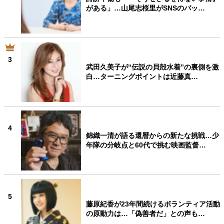
がある」…山尾志桜里がSNSのバッ…
3
武田久美子が“伝説の貝殻水着”の裏側を激
白…ターニングポイントは近藤真…
4
錦織一清が語る還暦からの新たな挑戦…少
年隊の分岐点と60代で挑む映画監督…
5
藤原紀香が23年間続けるボランティア活動
の原動力は…「偽善者だ」との声も…