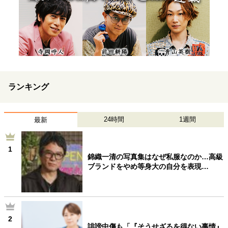
ランキング
24時間
1週間
最新
1
錦織一清の写真集はなぜ私服なのか…高級
ブランドをやめ等身大の自分を表現…
2
誹謗中傷も「『そうせざるを得ない事情』