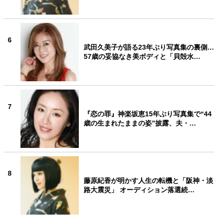
6
武田久美子が語る23年ぶり写真集の裏側…
57歳の妥協なき美ボディと「貝殻水…
7
『恋の罪』神楽坂恵15年ぶり写真集で“44
歳の生まれたままの姿”披露、夫・…
8
藤原紀香が明かす人生の転機と「阪神・淡
路大震災」 オーディション落選続…