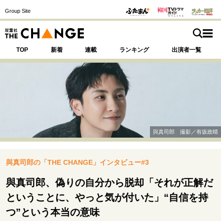
Group Site
TOP
新着
連載
ランキング
出演者一覧
注目の記事テーマで探す
SPECIAL
與真司郎 撮影／有坂政晴
サイトの核・哲学
與真司郎の「THE CHANGE」インタビュー#3
運命を変えた出会い
決断の裏側
挫折からの再起
未知への挑戦
プロフェッショナルの矜持
與真司郎、偽りの自分から脱却「それが正解だ
表現者の葛藤
人生が動いた日
10代の挫折と原点
ということに、やっと気が付いた」“自信を持
つ”という本当の意味