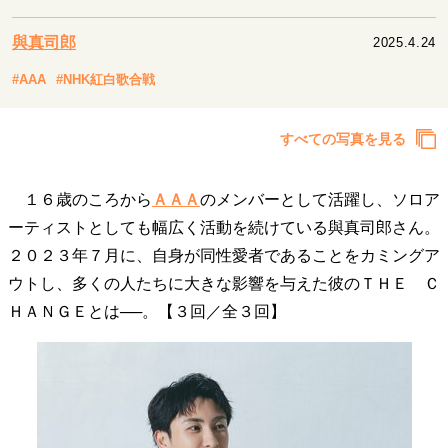
キャリア・働き方
セカンドキャリアの描き方
独立という決断
與真司郎
2025.4.24
大人の学び直し
ファーストキャリアを拓く
#AAA
#NHK紅白歌合戦
夢を掴む選択
すべての写真を見る
経営・ビジネス
１６歳のころから
ＡＡＡ
のメンバーとして活躍し、ソロア
リーダーの流儀
変革の原動力
次世代へのバトン
トップが描く未来
ーティストとしても幅広く活動を続けている與真司郎さん。
２０２３年７月に、自身が同性愛者であることをカミングア
ウトし、多くの人たちに大きな影響を与えた彼のＴＨＥ Ｃ
マインドセット
ＨＡＮＧＥとは──。【３回／全３回】
重圧との向き合い方
一流のルーティン
20代の現在地
忘れられない言葉
10代・20代の土台
ライフスタイル・生き方