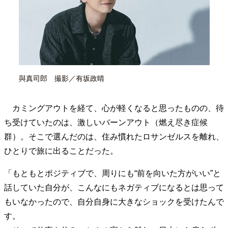
40代からの景色
50代のリアル
美しさの哲学
パートナーとの歩み方
親になるということ
病が教えてくれたこと
移住という選択
熱狂できるもの
一生モノの愛用品
私を彩るエッセンス
60代のネクストステージ
70代のグランドデザイン
與真司郎 撮影／有坂政晴
カミングアウトを経て、心が軽くなると思ったものの、待
社会・カルチャー・マネー
ち受けていたのは、激しいバーンアウト（燃え尽き症候
地域とつながる/お金との付き合い方
群）。そこで選んだのは、住み慣れたロサンゼルスを離れ、
ひとりで旅に出ることだった。
「もともとポジティブで、周りにも“前を向いた方がいい”と
話していた自分が、こんなにもネガティブになるとは思って
もいなかったので、自分自身に大きなショックを受けたんで
す。