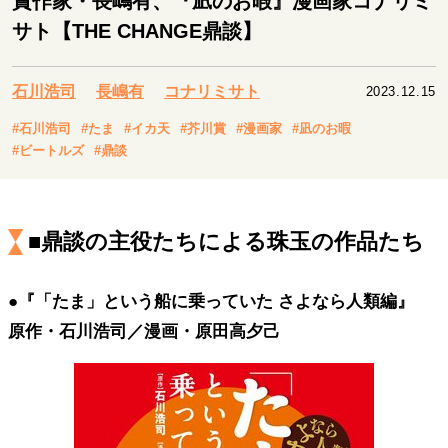
賞作家・長嶋有、『凪のお暇』漫画家コナリミ
キャリア・働き方
サト【THE CHANGE鼎談】
セカンドキャリアの描き方
独立という決断
大人の学び直し
ファーストキャリアを拓く
夢を掴む選択
石川浩司
長嶋有
コナリミサト
2023.12.15
#石川浩司
#たま
#イカ天
#芥川賞
#漫画家
#凪のお暇
#ビートルズ
#鼎談
経営・ビジネス
リーダーの流儀
変革の原動力
次世代へのバトン
トップが描く未来
■鼎談の主役たちによる珠玉の作品たち
●『「たま」という船に乗っていた さよなら人類編』
マインドセット
原作・石川浩司／漫画・原田高夕己
重圧との向き合い方
一流のルーティン
20代の現在地
忘れられない言葉
10代・20代の土台
ライフスタイル・生き方