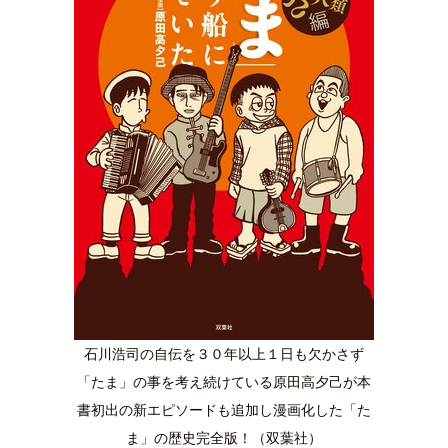
40代からの景色
美しさの哲学
パートナーとの歩み方
親になるということ
病が教えてくれたこと
移住という選択
熱狂できるもの
一生モノの愛用品
私を彩るエッセンス
60代のネクストステージ
70代のグランドデザイン
社会・カルチャー・マネー
地域とつながる/お金との付き合い方
石川浩司の自伝を３０年以上１日も欠かさず
「たま」の事を考え続けている原田高夕己が本
書初出の新エピソードも追加し漫画化した「た
ま」の歴史完全版！（双葉社）