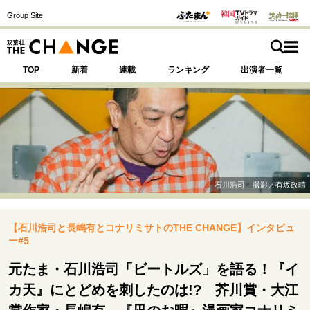
Group Site
TOP
新着
連載
ランキング
出演者一覧
注目の記事テーマで探す
SPECIAL
石川浩司 撮影／有坂政晴
サイトの核・哲学
【石川浩司と長嶋有とコナリミサトのTHE CHANGE】インタビュ
運命を変えた出会い
決断の裏側
挫折からの再起
ー#5
未知への挑戦
プロフェッショナルの矜持
表現者の葛藤
人生が動いた日
10代の挫折と原点
元たま・石川浩司「ビートルズ」を語る！『イ
カ天』にとどめを刺したのは!? 芥川賞・大江