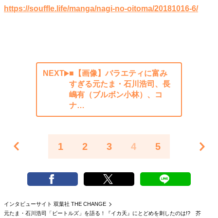
https://souffle.life/manga/nagi-no-oitoma/20181016-6/
NEXT
■【画像】バラエティに富み
すぎる元たま・石川浩司、長
嶋有（ブルボン小林）、コ
ナ…
1
2
3
4
5
インタビューサイト 双葉社 THE CHANGE
元たま・石川浩司「ビートルズ」を語る！『イカ天』にとどめを刺したのは!? 芥