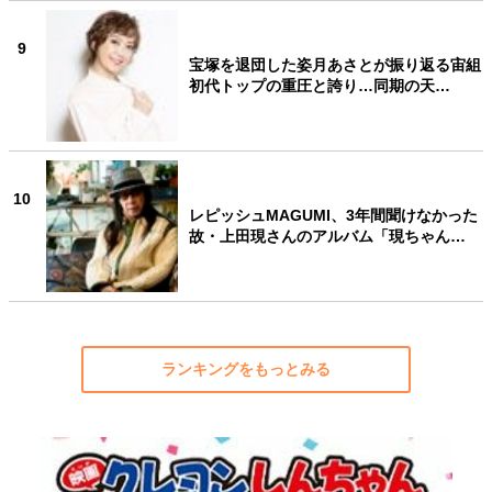
9
宝塚を退団した姿月あさとが振り返る宙組
初代トップの重圧と誇り…同期の天…
10
レピッシュMAGUMI、3年間聞けなかった
故・上田現さんのアルバム「現ちゃん…
ランキングをもっとみる