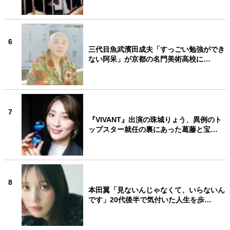
6
三代目魚武濱田成夫「すっごい勉強ができ
ない阿呆」が京都の名門美術高校に…
7
『VIVANT』出演の珠城りょう、異例のト
ップスター就任の裏にあった葛藤と宝…
8
本田翼「見ないんじゃなくて、いらないん
です」20代後半で気付いた人生を歩…