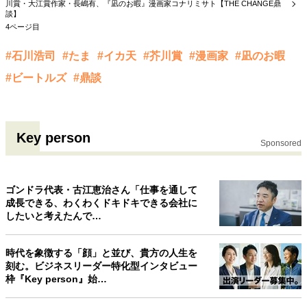
川賞・大江賞作家・長嶋有、『凪のお暇』漫画家コナリミサト【THE CHANGE鼎
談】
4ページ目
#石川浩司
#たま
#イカ天
#芥川賞
#漫画家
#凪のお暇
#ビートルズ
#鼎談
Key person
Sponsored
ゴンドラ代表・古江恵治さん「仕事を通して
成長できる、わくわくドキドキできる会社に
したいと考えたんで…
時代を象徴する「顔」と並び、貴方の人生を
刻む。ビジネスリーダー特化型インタビュー
枠『Key person』始…