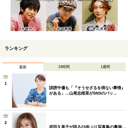
ランキング
24時間
1週間
最新
1
誹謗中傷も「『そうせざるを得ない事情』
がある」…山尾志桜里がSNSのバッ…
2
武田久美子が語る23年ぶり写真集の裏側…