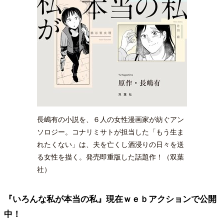
長嶋有の小説を、６人の女性漫画家が紡ぐアン
ソロジー。コナリミサトが担当した「もう生ま
れたくない」は、夫を亡くし酒浸りの日々を送
る女性を描く。発売即重版した話題作！（双葉
社）
『いろんな私が本当の私』
現在ｗｅｂアクションで公開
中！