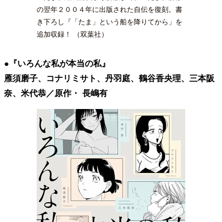
の翌年２００４年に出版された自伝を復刻。書
き下ろし『「たま」という船を降りてから」を
追加収録！ （双葉社）
●『いろんな私が本当の私』
雁須磨子、コナリミサト、丹羽庭、鶴谷香央理、三本阪
奈、米代恭／原作・ 長嶋有