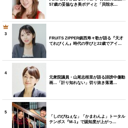
57歳の妥協なき美ボディと「貝殻水…
3
FRUITS ZIPPER鎮西寿々歌が語る『天才
てれびくん』時代の学びと22歳でアイ…
4
元衆院議員・山尾志桜里が語る誹謗中傷動
画…「計り知れない」切り抜き落選…
5
「しのびねぇな」「かまわんよ」トータル
テンボス『M-1』で認知度が上がっ…