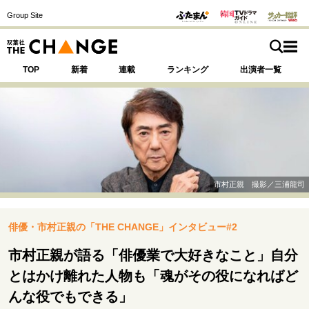
Group Site
TOP
新着
連載
ランキング
出演者一覧
注目の記事テーマで探す
SPECIAL
市村正親 撮影／三浦龍司
サイトの核・哲学
俳優・市村正親の「THE CHANGE」インタビュー#2
運命を変えた出会い
決断の裏側
挫折からの再起
未知への挑戦
プロフェッショナルの矜持
市村正親が語る「俳優業で大好きなこと」自分
表現者の葛藤
人生が動いた日
10代の挫折と原点
とはかけ離れた人物も「魂がその役になればど
んな役でもできる」