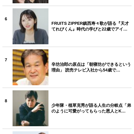
6
FRUITS ZIPPER鎮西寿々歌が語る『天才
てれびくん』時代の学びと22歳でアイ…
7
辛坊治郎の原点は「朝寝坊ができるという
理由」 読売テレビ入社から54歳で…
8
少年隊・植草克秀が語る人生の分岐点「弟
のように可愛がってもらった恩人とK…