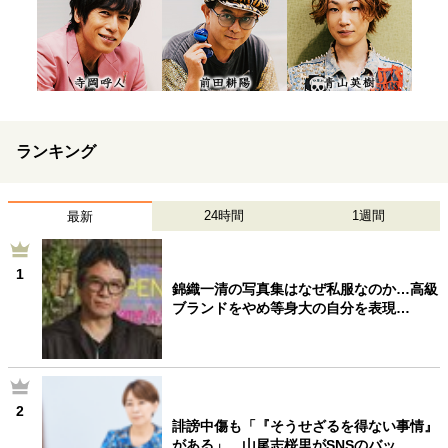
ランキング
24時間
1週間
最新
1
錦織一清の写真集はなぜ私服なのか…高級
ブランドをやめ等身大の自分を表現…
2
誹謗中傷も「『そうせざるを得ない事情』
がある」…山尾志桜里がSNSのバッ…