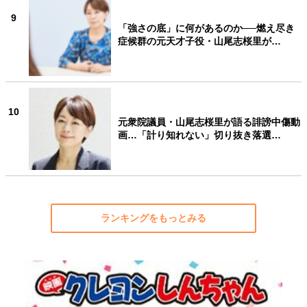
9
「強さの底」に何があるのか──燃え尽き
症候群の元天才子役・山尾志桜里が…
10
元衆院議員・山尾志桜里が語る誹謗中傷動
画…「計り知れない」切り抜き落選…
ランキングをもっとみる