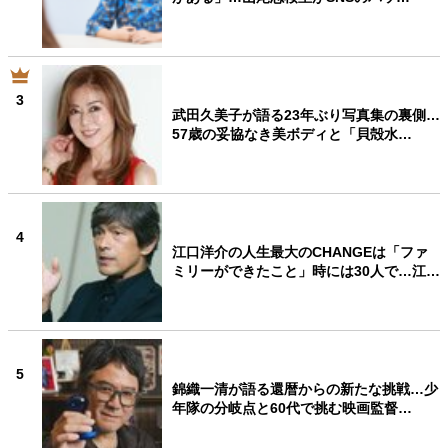
3
武田久美子が語る23年ぶり写真集の裏側…
57歳の妥協なき美ボディと「貝殻水…
4
江口洋介の人生最大のCHANGEは「ファ
ミリーができたこと」時には30人で…江…
5
錦織一清が語る還暦からの新たな挑戦…少
年隊の分岐点と60代で挑む映画監督…