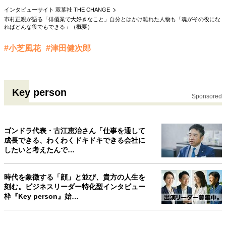
インタビューサイト 双葉社 THE CHANGE
40代からの景色
50代のリアル
美しさの哲学
市村正親が語る「俳優業で大好きなこと」自分とはかけ離れた人物も「魂がその役にな
パートナーとの歩み方
親になるということ
ればどんな役でもできる」（概要）
病が教えてくれたこと
移住という選択
熱狂できるもの
一生モノの愛用品
#小芝風花
#津田健次郎
私を彩るエッセンス
60代のネクストステージ
70代のグランドデザイン
Key person
Sponsored
社会・カルチャー・マネー
地域とつながる/お金との付き合い方
ゴンドラ代表・古江恵治さん「仕事を通して
成長できる、わくわくドキドキできる会社に
したいと考えたんで…
時代を象徴する「顔」と並び、貴方の人生を
刻む。ビジネスリーダー特化型インタビュー
枠『Key person』始…