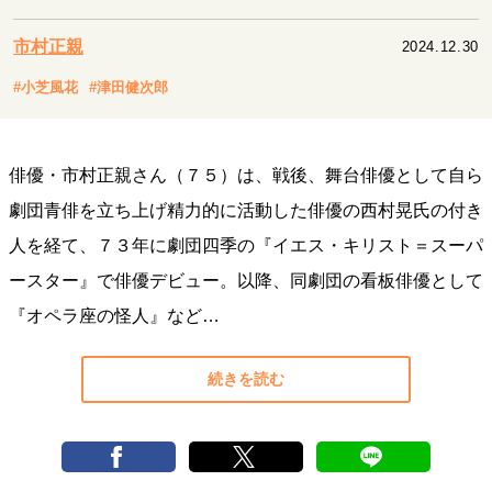
キャリア・働き方
セカンドキャリアの描き方
独立という決断
市村正親
2024.12.30
大人の学び直し
ファーストキャリアを拓く
#小芝風花
#津田健次郎
夢を掴む選択
俳優・市村正親さん（７５）は、戦後、舞台俳優として自ら
経営・ビジネス
劇団青俳を立ち上げ精力的に活動した俳優の西村晃氏の付き
リーダーの流儀
変革の原動力
次世代へのバトン
人を経て、７３年に劇団四季の『イエス・キリスト＝スーパ
トップが描く未来
ースター』で俳優デビュー。以降、同劇団の看板俳優として
『オペラ座の怪人』など…
マインドセット
重圧との向き合い方
一流のルーティン
20代の現在地
続きを読む
忘れられない言葉
10代・20代の土台
ライフスタイル・生き方