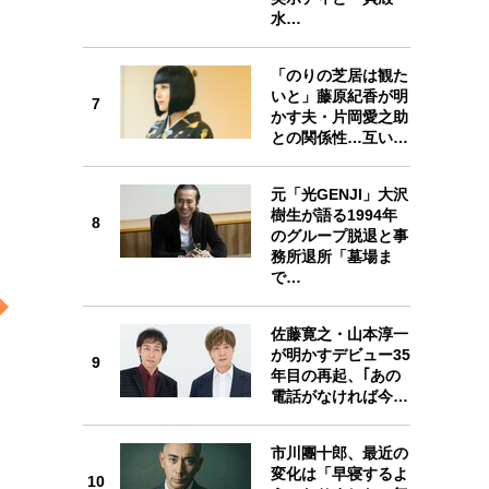
水…
「のりの芝居は観た
いと」藤原紀香が明
7
かす夫・片岡愛之助
7
との関係性…互い…
元「光GENJI」大沢
樹生が語る1994年
8
のグループ脱退と事
務所退所「墓場ま
8
で…
佐藤寛之・山本淳一
が明かすデビュー35
9
年目の再起、｢あの
電話がなければ今…
9
市川團十郎、最近の
変化は「早寝するよ
10