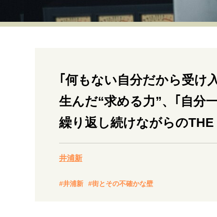
経営・ビジネス
マインドセット
ライフスタイル・生き方
｢何もない自分だから受け
生んだ“求める力”、｢自分
繰り返し続けながらのTHE 
社会・カルチャー・マネー
井浦新
#井浦新
#街とその不確かな壁