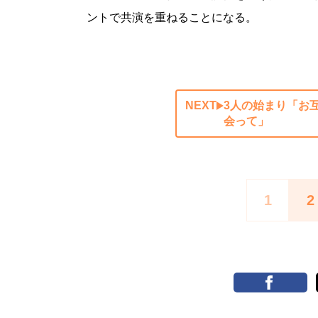
ントで共演を重ねることになる。
NEXT
3人の始まり「お
会って」
1
2