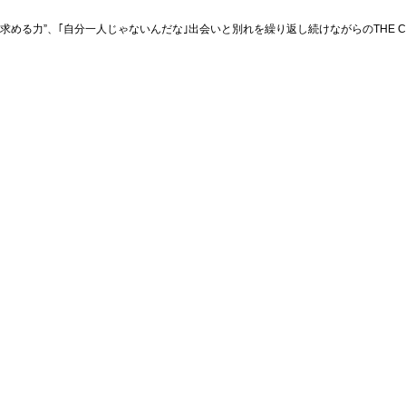
める力”、｢自分一人じゃないんだな｣出会いと別れを繰り返し続けながらのTHE C