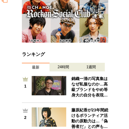
ランキング
24時間
1週間
最新
錦織一清の写真集は
なぜ私服なのか…高
1
1
級ブランドをやめ等
身大の自分を表現…
藤原紀香が23年間続
けるボランティア活
2
2
動の原動力は…「偽
善者だ」との声も…