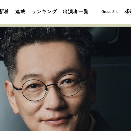
新着
連載
ランキング
出演者一覧
Group Site
運命を変えた出会い
決断の裏側
挫折からの再起
未知
表現者の葛藤
人生が動いた日
10代の挫折と原点
セカンドキャリアの描き方
独立という決断
大人の学び直し
夢を掴む選択