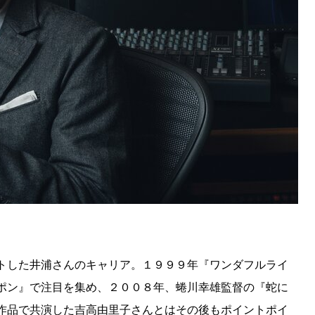
トした井浦さんのキャリア。１９９９年『ワンダフルライ
ポン』で注目を集め、２００８年、蜷川幸雄監督の『蛇に
作品で共演した吉高由里子さんとはその後もポイントポイ