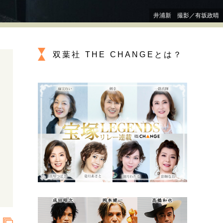
プが描く未来
井浦新 撮影／有坂政晴
忘れられない言葉
10代・20代の土台
双葉社 THE CHANGEとは？
ーとの歩み方
親になるということ
一生モノの愛用品
デザイン