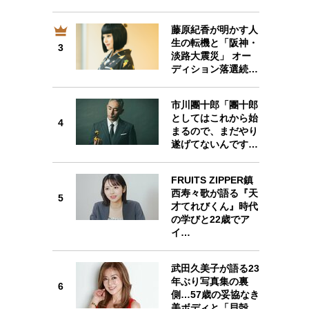
藤原紀香が明かす人
生の転機と「阪神・
3
3
淡路大震災」 オー
ディション落選続…
市川團十郎「團十郎
としてはこれから始
4
4
まるので、まだやり
遂げてないんです…
FRUITS ZIPPER鎮
西寿々歌が語る『天
5
才てれびくん』時代
5
の学びと22歳でア
イ…
武田久美子が語る23
年ぶり写真集の裏
6
側…57歳の妥協なき
6
美ボディと「貝殻