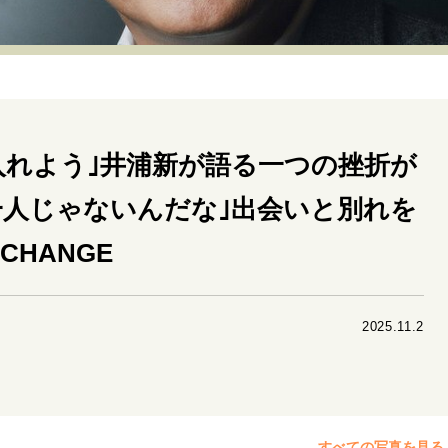
リーダーの流儀
変革の原動力
次世代へのバトン
トッ
重圧との向き合い方
一流のルーティン
20代の現在地
40代からの景色
50代のリアル
美しさの哲学
パートナ
入れよう｣井浦新が語る一つの挫折が
病が教えてくれたこと
移住という選択
熱狂できるもの
私を彩るエッセンス
60代のネクストステージ
70代のグランド
一人じゃないんだな｣出会いと別れを
CHANGE
地域とつながる/お金との付き合い方
2025.11.2
すべての写真を見る