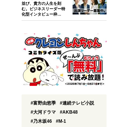
並び、貴方の人生を刻
む。ビジネスリーダー特
化型インタビュー枠
『Key person』始…
#富野由悠季
#連続テレビ小説
#大河ドラマ
#AKB48
#乃木坂46
#M-1