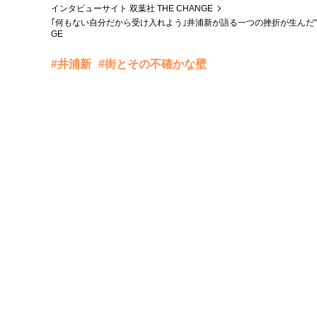
インタビューサイト 双葉社 THE CHANGE
｢何もない自分だから受け入れよう｣井浦新が語る一つの挫折が生んだ“求
GE
#井浦新
#街とその不確かな壁