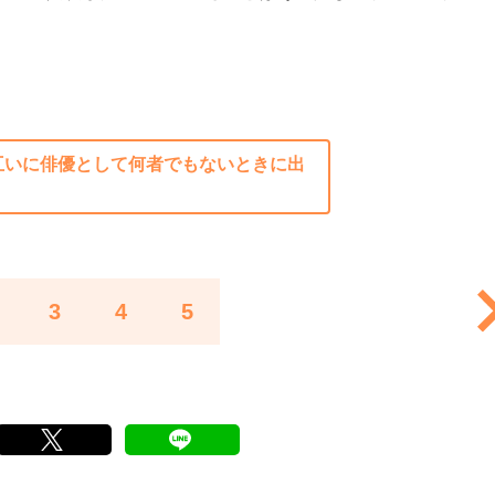
互いに俳優として何者でもないときに出
3
4
5