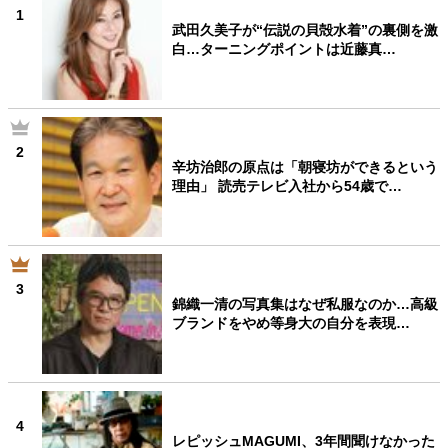
1
武田久美子が“伝説の貝殻水着”の裏側を激
白…ターニングポイントは近藤真…
2
辛坊治郎の原点は「朝寝坊ができるという
理由」 読売テレビ入社から54歳で…
3
錦織一清の写真集はなぜ私服なのか…高級
ブランドをやめ等身大の自分を表現…
4
レピッシュMAGUMI、3年間聞けなかった