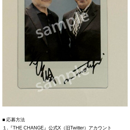
40代からの景色
50代のリアル
美しさの哲学
パートナーとの歩み方
親になるということ
病が教えてくれたこと
移住という選択
熱狂できるもの
一生モノの愛用品
私を彩るエッセンス
60代のネクストステージ
70代のグランドデザイン
社会・カルチャー・マネー
地域とつながる/お金との付き合い方
■ 応募方法
１.『THE CHANGE』公式X（旧Twitter）アカウント