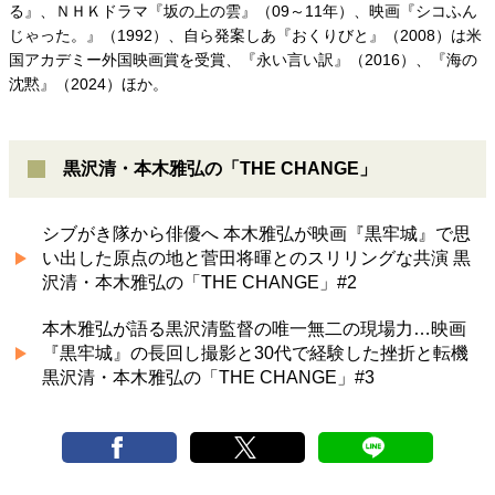
る』、ＮＨＫドラマ『坂の上の雲』（09～11年）、映画『シコふん
じゃった。』（1992）、自ら発案しあ『おくりびと』（2008）は米
国アカデミー外国映画賞を受賞、『永い言い訳』（2016）、『海の
沈黙』（2024）ほか。
黒沢清・本木雅弘の「THE CHANGE」
シブがき隊から俳優へ 本木雅弘が映画『黒牢城』で思
い出した原点の地と菅田将暉とのスリリングな共演 黒
沢清・本木雅弘の「THE CHANGE」#2
本木雅弘が語る黒沢清監督の唯一無二の現場力…映画
『黒牢城』の長回し撮影と30代で経験した挫折と転機
黒沢清・本木雅弘の「THE CHANGE」#3