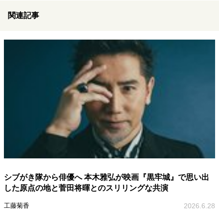
関連記事
シブがき隊から俳優へ 本木雅弘が映画『黒牢城』で思い出
した原点の地と菅田将暉とのスリリングな共演
工藤菊香
2026.6.28