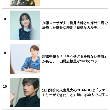
8
加藤ローサが夫・松井大輔との海外生活で
経験した露骨な差別「結構なカルチ…
9
誹謗中傷も「『そうせざるを得ない事情』
がある」…山尾志桜里がSNSのバッ…
10
江口洋介の人生最大のCHANGEは「ファ
ミリーができたこと」時には30人で…江…