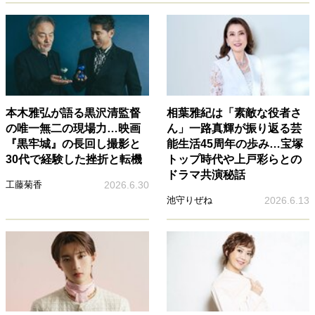
本木雅弘が語る黒沢清監督
相葉雅紀は「素敵な役者さ
の唯一無二の現場力…映画
ん」一路真輝が振り返る芸
『黒牢城』の長回し撮影と
能生活45周年の歩み…宝塚
30代で経験した挫折と転機
トップ時代や上戸彩らとの
ドラマ共演秘話
工藤菊香
2026.6.30
池守りぜね
2026.6.13