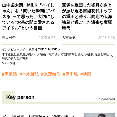
山中柔太朗、M!LK『イイじ
宝塚を退団した姿月あさと
ゃん』を「聞いた瞬間に“バ
が振り返る宙組初代トップ
ズる”って思った」大切にし
の重圧と誇り…同期の天海
ている“お茶の間に愛される
祐希と過ごした濃密な宝塚
アイドル”という目標
時代
吉田可奈
2025.6.27
大宮高史
2026.5.28
インタビューサイト 双葉社 THE CHANGE
本木雅弘と黒沢清が初タッグ 映画『黒牢城』で菅田将暉と挑んだ長回し撮影と戦国
時代の新たな武将像
5ページ目
#黒沢清
#本木雅弘
#米澤穂信
#黒牢城
#映画
Key person
Sponsored