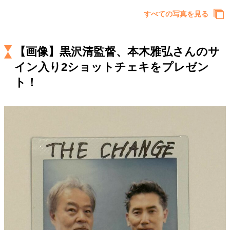
キャリア・働き方
すべての写真を見る
セカンドキャリアの描き方
独立という決断
大人の学び直し
ファーストキャリアを拓く
夢を掴む選択
【画像】黒沢清監督、本木雅弘さんのサ
イン入り2ショットチェキをプレゼン
ト！
経営・ビジネス
リーダーの流儀
変革の原動力
次世代へのバトン
トップが描く未来
マインドセット
重圧との向き合い方
一流のルーティン
20代の現在地
忘れられない言葉
10代・20代の土台
ライフスタイル・生き方