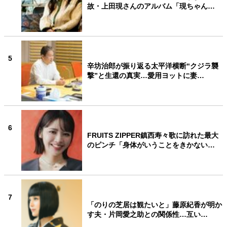
故・上田現さんのアルバム「現ちゃん…
5
辛坊治郎が振り返る太平洋横断“クジラ襲
撃”と生還の真実…愛用ヨットに妻…
6
FRUITS ZIPPER鎮西寿々歌に訪れた最大
のピンチ「身体がいうことをきかない…
7
「のりの芝居は観たいと」藤原紀香が明か
す夫・片岡愛之助との関係性…互い…