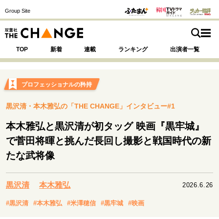
Group Site
TOP
新着
連載
ランキング
出演者一覧
プロフェッショナルの矜持
黒沢清・本木雅弘の「THE CHANGE」インタビュー#1
注目の記事テーマで探す
SPECIAL
本木雅弘と黒沢清が初タッグ 映画『黒牢城』
で菅田将暉と挑んだ長回し撮影と戦国時代の新
サイトの核・哲学
たな武将像
運命を変えた出会い
決断の裏側
挫折からの再起
未知への挑戦
プロフェッショナルの矜持
黒沢清
本木雅弘
表現者の葛藤
人生が動いた日
10代の挫折と原点
2026.6.26
#黒沢清
#本木雅弘
#米澤穂信
#黒牢城
#映画