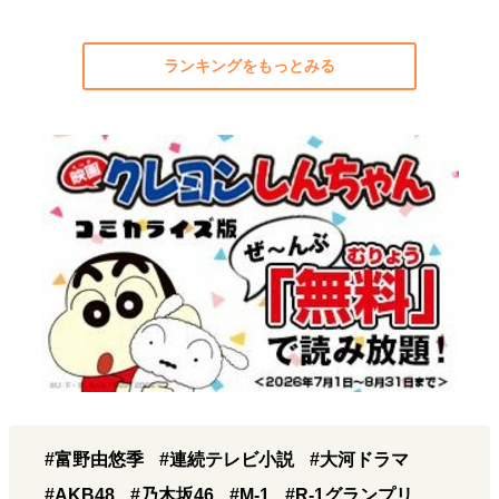
ランキングをもっとみる
#富野由悠季
#連続テレビ小説
#大河ドラマ
#AKB48
#乃木坂46
#M-1
#R-1グランプリ