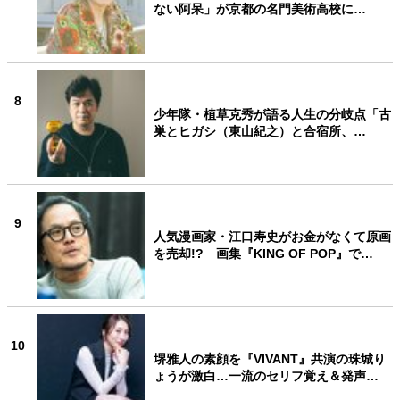
ない阿呆」が京都の名門美術高校に…
8
少年隊・植草克秀が語る人生の分岐点「古
巣とヒガシ（東山紀之）と合宿所、…
9
人気漫画家・江口寿史がお金がなくて原画
を売却!? 画集『KING OF POP』で…
10
堺雅人の素顔を『VIVANT』共演の珠城り
ょうが激白…一流のセリフ覚え＆発声…