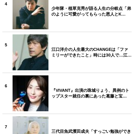
4
少年隊・植草克秀が語る人生の分岐点「弟
のように可愛がってもらった恩人とK…
5
江口洋介の人生最大のCHANGEは「ファ
ミリーができたこと」時には30人で…江…
6
『VIVANT』出演の珠城りょう、異例のト
ップスター就任の裏にあった葛藤と宝…
7
三代目魚武濱田成夫「すっごい勉強ができ