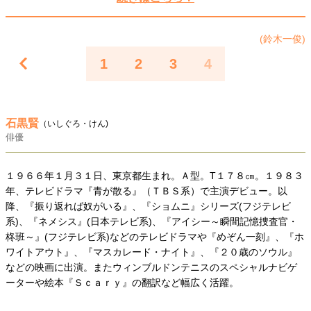
40代からの景色
50代のリアル
美しさの哲学
パートナーとの歩み方
親になるということ
(鈴木一俊)
病が教えてくれたこと
移住という選択
1
2
3
4
熱狂できるもの
一生モノの愛用品
私を彩るエッセンス
60代のネクストステージ
70代のグランドデザイン
石黒賢
（いしぐろ・けん)
俳優
社会・カルチャー・マネー
１９６６年１月３１日、東京都生まれ。Ａ型。T１７８㎝。１９８３
地域とつながる/お金との付き合い方
年、テレビドラマ『青が散る』（ＴＢＳ系）で主演デビュー。以
降、『振り返れば奴がいる』、『ショムニ』シリーズ(フジテレビ
系)、『ネメシス』(日本テレビ系)、『アイシー～瞬間記憶捜査官・
柊班～』(フジテレビ系)などのテレビドラマや『めぞん一刻』、『ホ
ワイトアウト』、『マスカレード・ナイト』、『２０歳のソウル』
などの映画に出演。またウィンブルドンテニスのスペシャルナビゲ
ーターや絵本『Ｓｃａｒｙ』の翻訳など幅広く活躍。