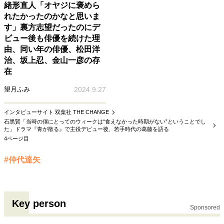
緒形直人「オヤジに褒めら
れたかったのかなと思いま
す」裏方志望だったのにデ
ビュー後も俳優を続けた理
由、同い年の俳優、松田洋
治、坂上忍、金山一彦の存
在
望月ふみ
2024.9.27
インタビューサイト 双葉社 THE CHANGE
石黒賢「当時の僕にとってのウィークは“食えなかった時期がない”ということでし
た」ドラマ『青が散る』で主役デビュー後、若手時代の葛藤を語る
4ページ目
#仲代達矢
Key person
Sponsored