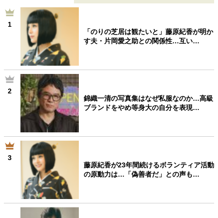
1
「のりの芝居は観たいと」藤原紀香が明か
す夫・片岡愛之助との関係性…互い…
2
錦織一清の写真集はなぜ私服なのか…高級
ブランドをやめ等身大の自分を表現…
3
藤原紀香が23年間続けるボランティア活動
の原動力は…「偽善者だ」との声も…