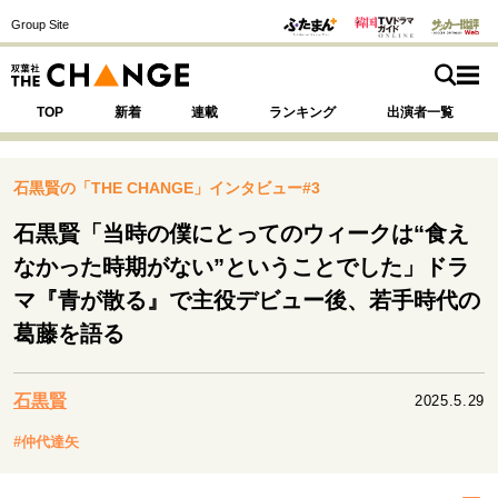
Group Site
TOP
新着
連載
ランキング
出演者一覧
石黒賢の「THE CHANGE」インタビュー#3
石黒賢「当時の僕にとってのウィークは“食え
注目の記事テーマで探す
SPECIAL
なかった時期がない”ということでした」ドラ
マ『青が散る』で主役デビュー後、若手時代の
葛藤を語る
サイトの核・哲学
運命を変えた出会い
決断の裏側
挫折からの再起
未知への挑戦
プロフェッショナルの矜持
石黒賢
2025.5.29
表現者の葛藤
人生が動いた日
10代の挫折と原点
#仲代達矢