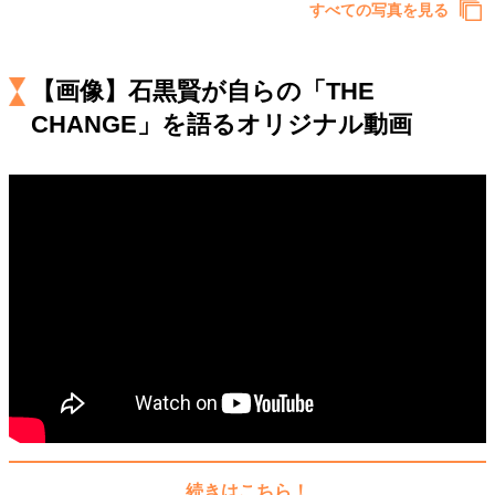
キャリア・働き方
すべての写真を見る
セカンドキャリアの描き方
独立という決断
大人の学び直し
ファーストキャリアを拓く
【画像】石黒賢が自らの「THE
夢を掴む選択
CHANGE」を語るオリジナル動画
経営・ビジネス
リーダーの流儀
変革の原動力
次世代へのバトン
トップが描く未来
マインドセット
重圧との向き合い方
一流のルーティン
20代の現在地
忘れられない言葉
10代・20代の土台
ライフスタイル・生き方
続きはこちら！