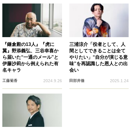
『鎌倉殿の13人』『虎に
三浦涼介「役者として、人
翼』野添義弘、三谷幸喜か
間としてできることは全て
ら届いた“一通のメール”と
やりたい」“自分が演じる意
伊藤沙莉から例えられた有
味”を再認識した恩人との出
名キャラ
会い
工藤菊香
2024.9.26
田部井徹
2025.1.24